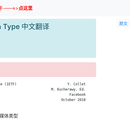
--->>
点这里
原文
edia Type 中文翻译
e (IETF)                         Y. Collet

                         M. Kucherawy, Ed.

                                  Facebook

                              October 2018

td媒体类型