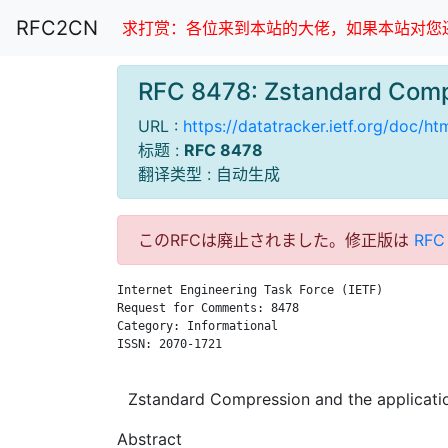
RFC2CN
求打赏：各位来到本站的大佬，如果本站对您还
RFC 8478: Zstandard Comp
URL :
https://datatracker.ietf.org/doc/h
标题 :
RFC 8478
翻译类型 : 自动生成
このRFCは廃止されました。修正版は
RFC
Internet Engineering Task Force (IETF)         
Request for Comments: 8478                     
Category: Informational                        
ISSN: 2070-1721                                
Zstandard Compression and the applicati
Abstract