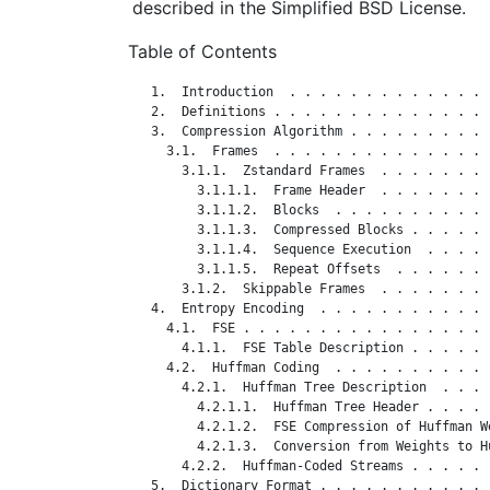
described in the Simplified BSD License.
Table of Contents
   1.  Introduction  . . . . . . . . . . . . . 
   2.  Definitions . . . . . . . . . . . . . . 
   3.  Compression Algorithm . . . . . . . . . 
     3.1.  Frames  . . . . . . . . . . . . . . 
       3.1.1.  Zstandard Frames  . . . . . . . 
         3.1.1.1.  Frame Header  . . . . . . . 
         3.1.1.2.  Blocks  . . . . . . . . . . 
         3.1.1.3.  Compressed Blocks . . . . . 
         3.1.1.4.  Sequence Execution  . . . . 
         3.1.1.5.  Repeat Offsets  . . . . . . 
       3.1.2.  Skippable Frames  . . . . . . . 
   4.  Entropy Encoding  . . . . . . . . . . . 
     4.1.  FSE . . . . . . . . . . . . . . . . 
       4.1.1.  FSE Table Description . . . . . 
     4.2.  Huffman Coding  . . . . . . . . . . 
       4.2.1.  Huffman Tree Description  . . . 
         4.2.1.1.  Huffman Tree Header . . . . 
         4.2.1.2.  FSE Compression of Huffman W
         4.2.1.3.  Conversion from Weights to H
       4.2.2.  Huffman-Coded Streams . . . . . 
   5.  Dictionary Format . . . . . . . . . . . 