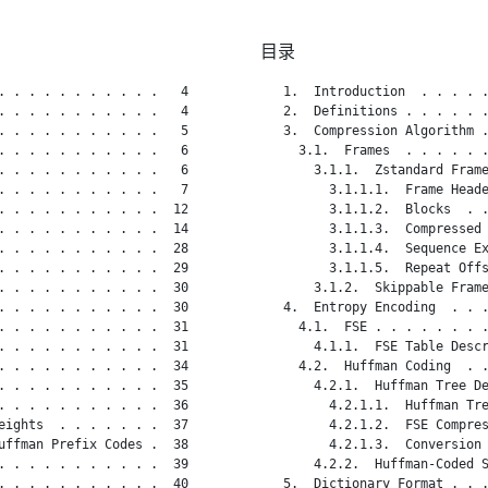
目录
. . . . . . . . . . .   4

   1.  Introduction  . . . . .
. . . . . . . . . . .   4

   2.  Definitions . . . . . .
. . . . . . . . . . .   5

   3.  Compression Algorithm .
. . . . . . . . . . .   6

     3.1.  Frames  . . . . . .
. . . . . . . . . . .   6

       3.1.1.  Zstandard Frame
. . . . . . . . . . .   7

         3.1.1.1.  Frame Heade
. . . . . . . . . . .  12

         3.1.1.2.  Blocks  . .
. . . . . . . . . . .  14

         3.1.1.3.  Compressed 
. . . . . . . . . . .  28

         3.1.1.4.  Sequence Ex
. . . . . . . . . . .  29

         3.1.1.5.  Repeat Offs
. . . . . . . . . . .  30

       3.1.2.  Skippable Frame
. . . . . . . . . . .  30

   4.  Entropy Encoding  . . .
. . . . . . . . . . .  31

     4.1.  FSE . . . . . . . .
. . . . . . . . . . .  31

       4.1.1.  FSE Table Descr
. . . . . . . . . . .  34

     4.2.  Huffman Coding  . .
. . . . . . . . . . .  35

       4.2.1.  Huffman Tree De
. . . . . . . . . . .  36

         4.2.1.1.  Huffman Tre
eights  . . . . . . .  37

         4.2.1.2.  FSE Compres
uffman Prefix Codes .  38

         4.2.1.3.  Conversion 
. . . . . . . . . . .  39

       4.2.2.  Huffman-Coded S
. . . . . . . . . . .  40

   5.  Dictionary Format . . .