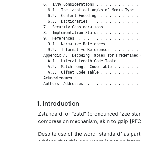
   6.  IANA Considerations . . . . . . . . . . 
     6.1.  The 'application/zstd' Media Type . 
     6.2.  Content Encoding  . . . . . . . . . 
     6.3.  Dictionaries  . . . . . . . . . . . 
   7.  Security Considerations . . . . . . . . 
   8.  Implementation Status . . . . . . . . . 
   9.  References  . . . . . . . . . . . . . . 
     9.1.  Normative References  . . . . . . . 
     9.2.  Informative References  . . . . . . 
   Appendix A.  Decoding Tables for Predefined 
     A.1.  Literal Length Code Table . . . . . 
     A.2.  Match Length Code Table . . . . . . 
     A.3.  Offset Code Table . . . . . . . . . 
   Acknowledgments . . . . . . . . . . . . . . 
   Authors' Addresses  . . . . . . . . . . . . 
1. Introduction
Zstandard, or "zstd" (pronounced "zee stan
compression mechanism, akin to gzip [RFC
Despite use of the word "standard" as part