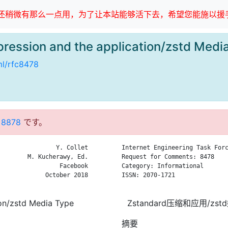
稍微有那么一点用，为了让本站能够活下去，希望您能施以援手
ression and the application/zstd M
tml/rfc8478
 8878
です。
                Y. Collet

Internet Engineering Task Forc
        M. Kucherawy, Ed.

Request for Comments: 8478    
                 Facebook

Category: Informational       
             October 2018

ISSN: 2070-1721               
on/zstd Media Type
Zstandard压缩和应用/zs
摘要