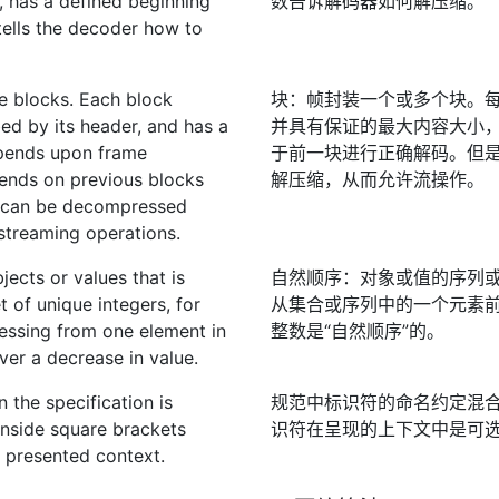
, has a defined beginning
数告诉解码器如何解压缩。
tells the decoder how to
e blocks. Each block
块：帧封装一个或多个块。
bed by its header, and has a
并具有保证的最大内容大小
pends upon frame
于前一块进行正确解码。但
pends on previous blocks
解压缩，从而允许流操作。
k can be decompressed
 streaming operations.
jects or values that is
自然顺序：对象或值的序列
t of unique integers, for
从集合或序列中的一个元素
ressing from one element in
整数是“自然顺序”的。
ever a decrease in value.
 the specification is
规范中标识符的命名约定混
inside square brackets
识符在呈现的上下文中是可
he presented context.