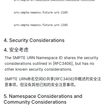
      urn:smpte:newnss:future-urn-2105

      urn:smpte:newnss:future-urn-2105

4. Security Considerations
4. 安全考虑
The SMPTE URN Namespace ID shares the security
considerations outlined in [RFC3406], but has no
other known security considerations.
SMPTE URN命名空间ID共享[RFC3406]中概述的安全注
意事项，但没有其他已知的安全注意事项。
5. Namespace Considerations and
Community Considerations