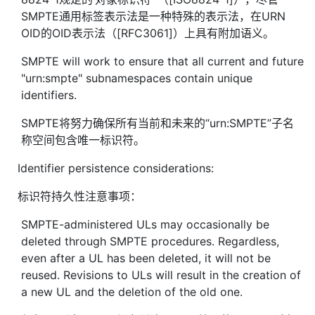
SMPTE通用标签表示法是一种特殊的表示法，在URN
OID的OID表示法（[RFC3061]）上具有附加语义。
SMPTE will work to ensure that all current and future
"urn:smpte" subnamespaces contain unique
identifiers.
SMPTE将努力确保所有当前和未来的“urn:SMPTE”子名
称空间包含唯一标识符。
Identifier persistence considerations:
标识符持久性注意事项：
SMPTE-administered ULs may occasionally be
deleted through SMPTE procedures. Regardless,
even after a UL has been deleted, it will not be
reused. Revisions to ULs will result in the creation of
a new UL and the deletion of the old one.