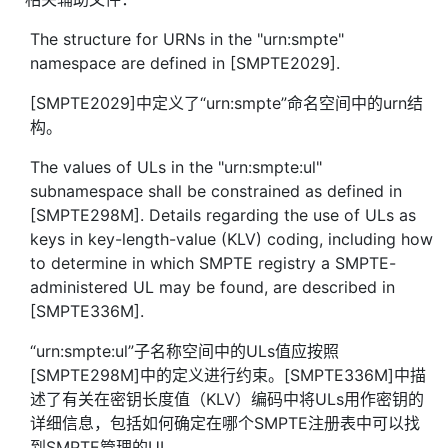
The structure for URNs in the "urn:smpte"
namespace are defined in [SMPTE2029].
[SMPTE2029]中定义了“urn:smpte”命名空间中的urn结
构。
The values of ULs in the "urn:smpte:ul"
subnamespace shall be constrained as defined in
[SMPTE298M]. Details regarding the use of ULs as
keys in key-length-value (KLV) coding, including how
to determine in which SMPTE registry a SMPTE-
administered UL may be found, are described in
[SMPTE336M].
“urn:smpte:ul”子名称空间中的ULs值应按照
[SMPTE298M]中的定义进行约束。[SMPTE336M]中描
述了有关在密钥长度值（KLV）编码中将ULs用作密钥的
详细信息，包括如何确定在哪个SMPTE注册表中可以找
到SMPTE管理的UL。