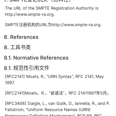
The URL of the SMPTE Registration Authority is
http://www.smpte-ra.org.
SMPTE注册机构的URL为http://www.smpte-ra.org.
8. References
8. 工具书类
8.1. Normative References
8.1. 规范性引用文件
[RFC2141] Moats, R., "URN Syntax", RFC 2141, May
1997.
[RFC2141]Moats，R.，“瓮语法”，RFC 21411997年5月。
[RFC3406] Daigle, L., van Gulik, D., Iannella, R., and P.
Faltstrom, "Uniform Resource Names (URN)
Namespace Definition Mechanisms", BCP 66, RFC