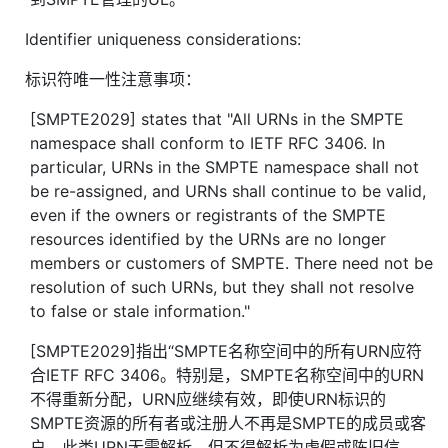
Identifier uniqueness considerations:
标识符唯一性注意事项：
[SMPTE2029] states that "All URNs in the SMPTE
namespace shall conform to IETF RFC 3406. In
particular, URNs in the SMPTE namespace shall not
be re-assigned, and URNs shall continue to be valid,
even if the owners or registrants of the SMPTE
resources identified by the URNs are no longer
members or customers of SMPTE. There need not be
resolution of such URNs, but they shall not resolve
to false or stale information."
[SMPTE2029]指出“SMPTE名称空间中的所有URN应符
合IETF RFC 3406。特别是，SMPTE名称空间中的URN
不得重新分配，URN应继续有效，即使URN标识的
SMPTE资源的所有者或注册人不再是SMPTE的成员或客
户。此类URN无需解析，但不得解析为虚假或陈旧信