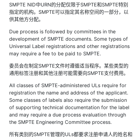
SMPTE NID中URN的分配仅限于SMPTE和SMPTE特别
指定的机构。SMPTE可以指定其名称空间的一部分，以
供其他方分配。
Due process is followed by committees in the
development of SMPTE documents. Some types of
Universal Label registrations and other registrations
may require a fee to be paid to SMPTE.
委员会在制定SMPTE文件时遵循适当程序。某些类型的
通用标签注册和其他注册可能需要向SMPTE支付费用。
All classes of SMPTE-administered ULs require for
registration the name and address of the applicant.
Some classes of labels also require the submission
of supporting technical documentation for the label
and may require a due process evaluation through
the SMPTE Engineering Committee process.
所有类别的SMPTE管理的ULs都要求注册申请人的姓名和