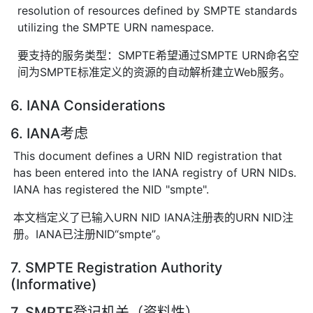
resolution of resources defined by SMPTE standards
utilizing the SMPTE URN namespace.
要支持的服务类型：SMPTE希望通过SMPTE URN命名空
间为SMPTE标准定义的资源的自动解析建立Web服务。
6. IANA Considerations
6. IANA考虑
This document defines a URN NID registration that
has been entered into the IANA registry of URN NIDs.
IANA has registered the NID "smpte".
本文档定义了已输入URN NID IANA注册表的URN NID注
册。IANA已注册NID“smpte”。
7. SMPTE Registration Authority
(Informative)
7. SMPTE登记机关（资料性）