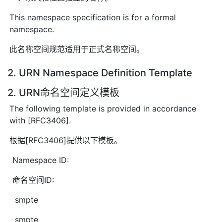
This namespace specification is for a formal
namespace.
此名称空间规范适用于正式名称空间。
2. URN Namespace Definition Template
2. URN命名空间定义模板
The following template is provided in accordance
with [RFC3406].
根据[RFC3406]提供以下模板。
Namespace ID:
命名空间ID:
smpte
smpte