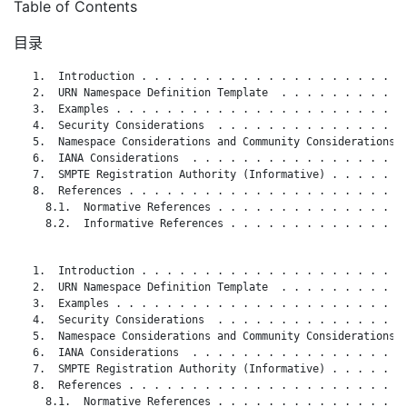
Table of Contents
目录
   1.  Introduction . . . . . . . . . . . . . . . . . . . . . 
   2.  URN Namespace Definition Template  . . . . . . . . . . 
   3.  Examples . . . . . . . . . . . . . . . . . . . . . . . 
   4.  Security Considerations  . . . . . . . . . . . . . . . 
   5.  Namespace Considerations and Community Considerations  
   6.  IANA Considerations  . . . . . . . . . . . . . . . . . 
   7.  SMPTE Registration Authority (Informative) . . . . . . 
   8.  References . . . . . . . . . . . . . . . . . . . . . . 
     8.1.  Normative References . . . . . . . . . . . . . . . 
     8.2.  Informative References . . . . . . . . . . . . . . 
   1.  Introduction . . . . . . . . . . . . . . . . . . . . . 
   2.  URN Namespace Definition Template  . . . . . . . . . . 
   3.  Examples . . . . . . . . . . . . . . . . . . . . . . . 
   4.  Security Considerations  . . . . . . . . . . . . . . . 
   5.  Namespace Considerations and Community Considerations  
   6.  IANA Considerations  . . . . . . . . . . . . . . . . . 
   7.  SMPTE Registration Authority (Informative) . . . . . . 
   8.  References . . . . . . . . . . . . . . . . . . . . . . 
     8.1.  Normative References . . . . . . . . . . . . . . . 