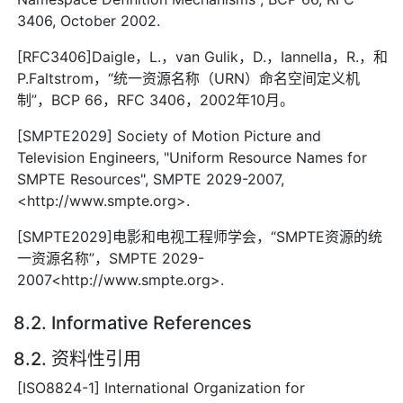
3406, October 2002.
[RFC3406]Daigle，L.，van Gulik，D.，Iannella，R.，和
P.Faltstrom，“统一资源名称（URN）命名空间定义机
制”，BCP 66，RFC 3406，2002年10月。
[SMPTE2029] Society of Motion Picture and
Television Engineers, "Uniform Resource Names for
SMPTE Resources", SMPTE 2029-2007,
<http://www.smpte.org>.
[SMPTE2029]电影和电视工程师学会，“SMPTE资源的统
一资源名称”，SMPTE 2029-
2007<http://www.smpte.org>.
8.2. Informative References
8.2. 资料性引用
[ISO8824-1] International Organization for