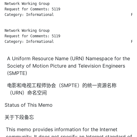
Network Working Group                                         
Request for Comments: 5119                                    
Category: Informational                                    Feb
Network Working Group                                         
Request for Comments: 5119                                    
Category: Informational                                    Feb
A Uniform Resource Name (URN) Namespace for the
Society of Motion Picture and Television Engineers
(SMPTE)
电影和电视工程师协会（SMPTE）的统一资源名称
（URN）命名空间
Status of This Memo
关于下段备忘
This memo provides information for the Internet
community. It does not specify an Internet standard of