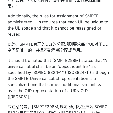
息。”
Additionally, the rules for assignment of SMPTE-
administered ULs requires that each UL be unique to
the UL space and that it cannot be reassigned or
reused.
此外，SMPTE管理的ULs的分配规则要求每个UL对于UL
空间是唯一的，并且不能重新分配或重用。
It should be noted that [SMPTE298M] states that "A
universal label shall be an 'object identifier' as
specified by ISO/IEC 8824-1," ([ISO8824-1]) although
the SMPTE Universal Label representation is a
specialized one that carries additional semantics
over the OID representation of a URN OID
([RFC3061]).
应注意的是，[SMPTE298M]规定“通用标签应为ISO/IEC
8824-1规定的‘对象标识符’”（[ISO8824-1]），尽管