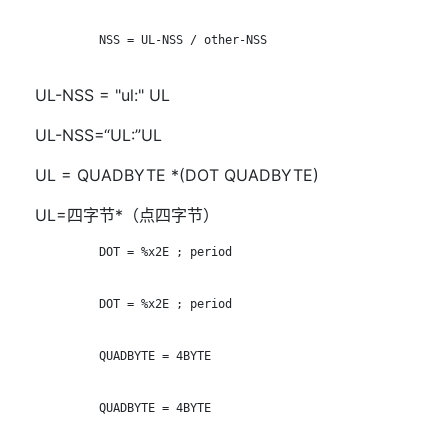
            NSS = UL-NSS / other-NSS

UL-NSS = "ul:" UL
UL-NSS=“UL:”UL
UL = QUADBYTE *(DOT QUADBYTE)
UL=四字节*（点四字节）
            DOT = %x2E ; period

            DOT = %x2E ; period

            QUADBYTE = 4BYTE

            QUADBYTE = 4BYTE
