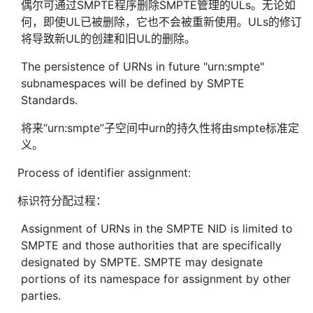
偶尔可通过SMPTE程序删除SMPTE管理的ULs。无论如
何，即使UL已被删除，它也不会被重新使用。ULs的修订
将导致新UL的创建和旧UL的删除。
The persistence of URNs in future "urn:smpte"
subnamespaces will be defined by SMPTE
Standards.
将来“urn:smpte”子空间中urn的持久性将由smpte标准定
义。
Process of identifier assignment:
标识符分配过程：
Assignment of URNs in the SMPTE NID is limited to
SMPTE and those authorities that are specifically
designated by SMPTE. SMPTE may designate
portions of its namespace for assignment by other
parties.