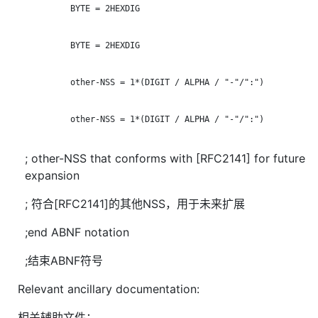
            BYTE = 2HEXDIG

            BYTE = 2HEXDIG

            other-NSS = 1*(DIGIT / ALPHA / "-"/":")

            other-NSS = 1*(DIGIT / ALPHA / "-"/":")

; other-NSS that conforms with [RFC2141] for future
expansion
; 符合[RFC2141]的其他NSS，用于未来扩展
;end ABNF notation
;结束ABNF符号
Relevant ancillary documentation:
相关辅助文件：