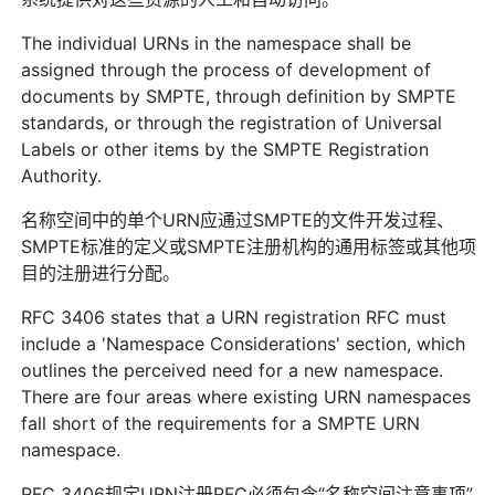
The individual URNs in the namespace shall be
assigned through the process of development of
documents by SMPTE, through definition by SMPTE
standards, or through the registration of Universal
Labels or other items by the SMPTE Registration
Authority.
名称空间中的单个URN应通过SMPTE的文件开发过程、
SMPTE标准的定义或SMPTE注册机构的通用标签或其他项
目的注册进行分配。
RFC 3406 states that a URN registration RFC must
include a 'Namespace Considerations' section, which
outlines the perceived need for a new namespace.
There are four areas where existing URN namespaces
fall short of the requirements for a SMPTE URN
namespace.
RFC 3406规定URN注册RFC必须包含“名称空间注意事项”