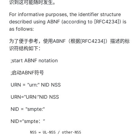
识到这可能随时发生。
For informative purposes, the identifier structure
described using ABNF (according to [RFC4234]) is
as follows:
为了便于参考，使用ABNF（根据[RFC4234]）描述的标
识符结构如下：
;start ABNF notation
;启动ABNF符号
URN = "urn:" NID NSS
URN=“URN:“NID NSS
NID = "smpte:"
NID=“smpte：”
            NSS = UL-NSS / other-NSS
