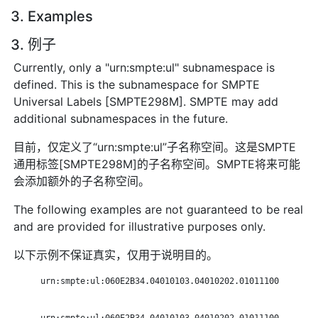
3. Examples
3. 例子
Currently, only a "urn:smpte:ul" subnamespace is
defined. This is the subnamespace for SMPTE
Universal Labels [SMPTE298M]. SMPTE may add
additional subnamespaces in the future.
目前，仅定义了“urn:smpte:ul”子名称空间。这是SMPTE
通用标签[SMPTE298M]的子名称空间。SMPTE将来可能
会添加额外的子名称空间。
The following examples are not guaranteed to be real
and are provided for illustrative purposes only.
以下示例不保证真实，仅用于说明目的。
      urn:smpte:ul:060E2B34.04010103.04010202.01011100

      urn:smpte:ul:060E2B34.04010103.04010202.01011100
