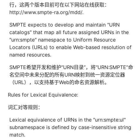
行，这两个版本目前可在以下网站在线获取：
http://www.smpte-ra.org/mdd/.
SMPTE expects to develop and maintain "URN
catalogs" that map all future assigned URNs in the
"urn:smpte" namespace to Uniform Resource
Locators (URLs) to enable Web-based resolution of
named resources.
SMPTE希望开发和维护“URN目录”，将“URN:SMPTE”命
名空间中未来分配的所有URN映射到统一资源定位器
（URL），以支持基于Web的命名资源解析。
Rules for Lexical Equivalence:
词汇对等规则：
Lexical equivalence of URNs in the "urn:smpte:ul"
subnamespace is defined by case-insensitive string
match.