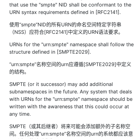
that use the "smpte" NID shall be conformant to the
URN syntax requirements defined in [RFC2141].
使用“smpte”NID的所有URN的命名空间特定字符串
（NSS）应符合[RFC2141]中定义的URN语法要求。
URNs for the "urn:smpte" namespace shall follow the
structure defined in [SMPTE2029].
“urn:smpte”名称空间的urn应遵循[SMPTE2029]中定义
的结构。
SMPTE (or it successor) may add additional
subnamespaces in the future. Any system that deals
with URNs for the "urn:smpte" namespace should be
written with the awareness that this could occur at
any time.
SMPTE（或其后继者）将来可能会添加额外的子名称空
间。任何处理“urn:smpte”名称空间的urn的系统都应该意